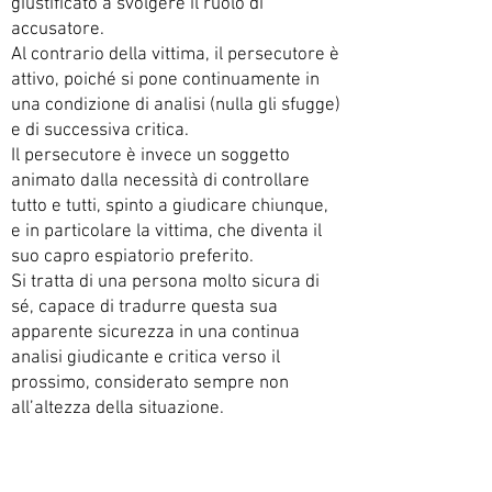
giustificato a svolgere il ruolo di
accusatore.
Al contrario della vittima, il persecutore è
attivo, poiché si pone continuamente in
una condizione di analisi (nulla gli sfugge)
e di successiva critica.
Il persecutore è invece un soggetto
animato dalla necessità di controllare
tutto e tutti, spinto a giudicare chiunque,
e in particolare la vittima, che diventa il
suo capro espiatorio preferito.
Si tratta di una persona molto sicura di
sé, capace di tradurre questa sua
apparente sicurezza in una continua
analisi giudicante e critica verso il
prossimo, considerato sempre non
all’altezza della situazione.
In realtà i persecutori sono spesso
individui insicuri, oppressi da una forte
conflittualità, che cercano di dimenticare