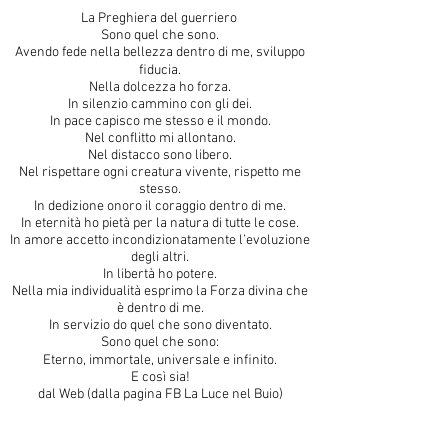
La Preghiera del guerriero
Sono quel che sono.
Avendo fede nella bellezza dentro di me, sviluppo
ﬁducia.
Nella dolcezza ho forza.
In silenzio cammino con gli dei.
In pace capisco me stesso e il mondo.
Nel conflitto mi allontano.
Nel distacco sono libero.
Nel rispettare ogni creatura vivente, rispetto me
stesso.
In dedizione onoro il coraggio dentro di me.
In eternità ho pietà per la natura di tutte le cose.
In amore accetto incondizionatamente l’evoluzione
degli altri.
In libertà ho potere.
Nella mia individualità esprimo la Forza divina che
è dentro di me.
In servizio do quel che sono diventato.
Sono quel che sono:
Eterno, immortale, universale e inﬁnito.
E così sia!
dal Web (dalla pagina FB La Luce nel Buio)