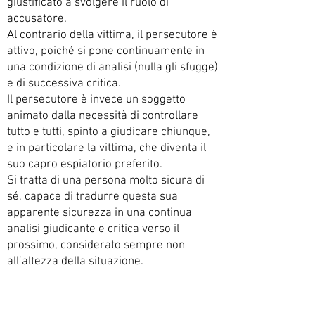
giustificato a svolgere il ruolo di
accusatore.
Al contrario della vittima, il persecutore è
attivo, poiché si pone continuamente in
una condizione di analisi (nulla gli sfugge)
e di successiva critica.
Il persecutore è invece un soggetto
animato dalla necessità di controllare
tutto e tutti, spinto a giudicare chiunque,
e in particolare la vittima, che diventa il
suo capro espiatorio preferito.
Si tratta di una persona molto sicura di
sé, capace di tradurre questa sua
apparente sicurezza in una continua
analisi giudicante e critica verso il
prossimo, considerato sempre non
all’altezza della situazione.
In realtà i persecutori sono spesso
individui insicuri, oppressi da una forte
conflittualità, che cercano di dimenticare