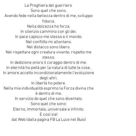
La Preghiera del guerriero
Sono quel che sono.
Avendo fede nella bellezza dentro di me, sviluppo
ﬁducia.
Nella dolcezza ho forza.
In silenzio cammino con gli dei.
In pace capisco me stesso e il mondo.
Nel conflitto mi allontano.
Nel distacco sono libero.
Nel rispettare ogni creatura vivente, rispetto me
stesso.
In dedizione onoro il coraggio dentro di me.
In eternità ho pietà per la natura di tutte le cose.
In amore accetto incondizionatamente l’evoluzione
degli altri.
In libertà ho potere.
Nella mia individualità esprimo la Forza divina che
è dentro di me.
In servizio do quel che sono diventato.
Sono quel che sono:
Eterno, immortale, universale e inﬁnito.
E così sia!
dal Web (dalla pagina FB La Luce nel Buio)